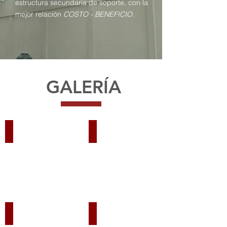
estructura secundaria de soporte, con la
mejor relación
COSTO - BENEFICIO.
GALERÍA
Techos sobre Bardas
Techos sobre Columnas
Tímpanos Cabeceros
Espectaculares y Tótem